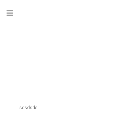
APARTAMENTOS
ALBIR CONFORT
sdsdsds