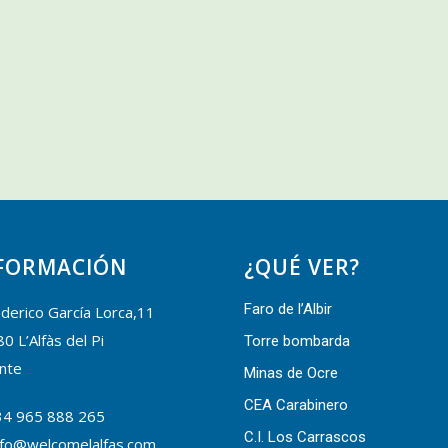
FORMACIÓN
¿QUÉ VER?
Faro de l’Albir
derico García Lorca,11
0 L’Alfàs del Pi
Torre bombarda
ante
Minas de Ocre
CEA Carabinero
34 965 888 265
C.I. Los Carrascos
nfo@welcomelalfas.com