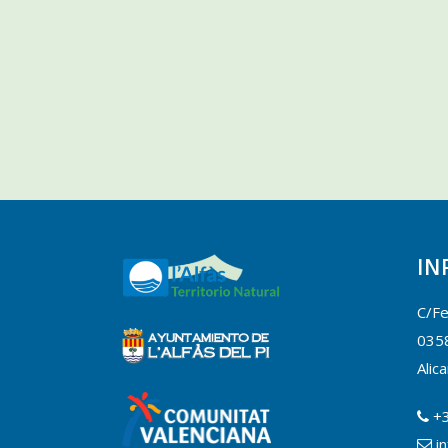
IN
C/Fe
0358
Alic
+
i