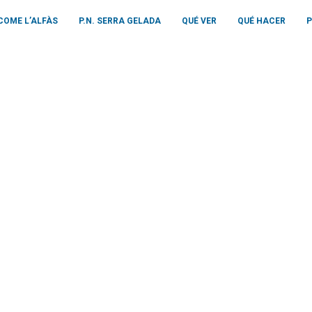
COME L’ALFÀS
P.N. SERRA GELADA
QUÉ VER
QUÉ HACER
P
TAMENTOS PLAYA 