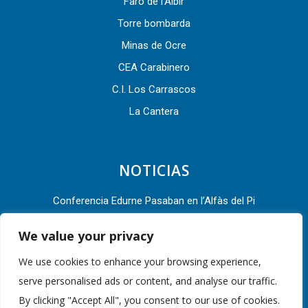
Faro de l’Albir
Torre bombarda
Minas de Ocre
CEA Carabinero
C.I. Los Carrascos
La Cantera
NOTICIAS
Conferencia Edurne Pasaban en l’Alfàs del Pi
L’Alfàs del Pi acude a la Asamblea General 2022 de la Red
We value your privacy
de Ciudades por la Bicicleta
We use cookies to enhance your browsing experience,
L’Alfàs del Pi presente en el III Congreso Mundial de
serve personalised ads or content, and analyse our traffic.
Destinos Turísticos Inteligentes que se celebra en Valencia
By clicking "Accept All", you consent to our use of cookies.