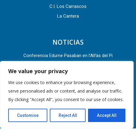
C.I. Los Carrascos
La Cantera
NOTICIAS
Conferencia Edurne Pasaban en l’Alfàs del Pi
L’Alfàs del Pi acude a la Asamblea General 2022 de la Red
We value your privacy
de Ciudades por la Bicicleta
We use cookies to enhance your browsing experience,
L’Alfàs del Pi presente en el III Congreso Mundial de
serve personalised ads or content, and analyse our traffic.
Destinos Turísticos Inteligentes que se celebra en Valencia
By clicking "Accept All", you consent to our use of cookies.
Teatro infantil este viernes en el Espai Cultural Escoles
Customise
Reject All
Accept All
Velles de l’Alfàs para conmemorar el Día del Libro
Hoy se ha presentado la guía metodológica de la ruta “La