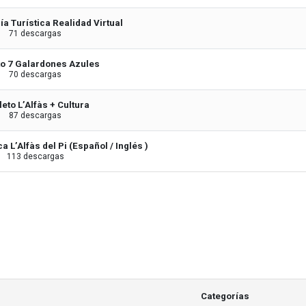
a Turística Realidad Virtual
71 descargas
to 7 Galardones Azules
70 descargas
leto L’Alfàs + Cultura
87 descargas
 L’Alfàs del Pi (Español / Inglés )
113 descargas
Categorías