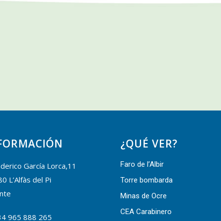
FORMACIÓN
¿QUÉ VER?
Faro de l’Albir
derico García Lorca,11
0 L’Alfàs del Pi
Torre bombarda
ante
Minas de Ocre
CEA Carabinero
34 965 888 265