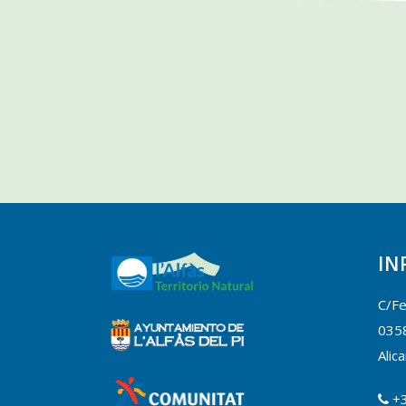
IN
C/Fe
0358
Alic
+