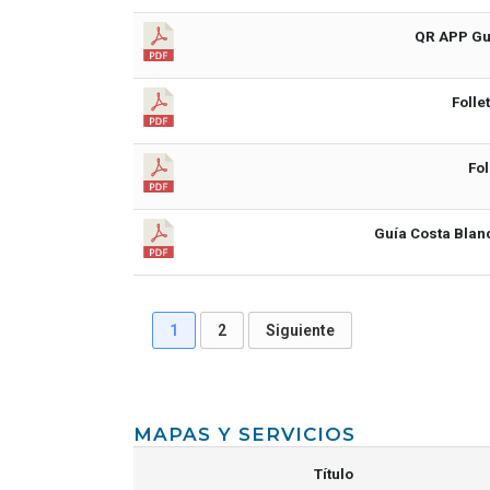
QR APP Guí
Folle
Fol
Guía Costa Blanca
1
2
Siguiente
MAPAS Y SERVICIOS
Título