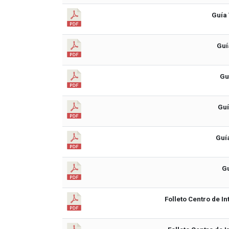
Guía 
Guí
Gu
Guí
Guí
Gu
Folleto Centro de In