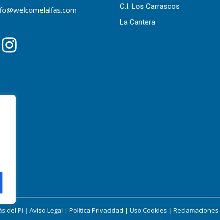
C.I. Los Carrascos
nfo@welcomelalfas.com
La Cantera
s del Pi |
Aviso Legal
|
Política Privacidad
|
Uso Cookies
|
Reclamaciones S