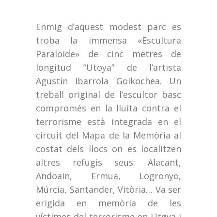
Enmig d’aquest modest parc es
troba la immensa «Escultura
Paraloide» de cinc metres de
longitud “Utoya” de l’artista
Agustín Ibarrola Goikochea. Un
treball original de l’escultor basc
compromés en la lluita contra el
terrorisme està integrada en el
circuit del Mapa de la Memòria al
costat dels llocs on es localitzen
altres refugis seus: Alacant,
Andoain, Ermua, Logronyo,
Múrcia, Santander, Vitòria… Va ser
erigida en memòria de les
víctimes del terrorisme en Utøya i