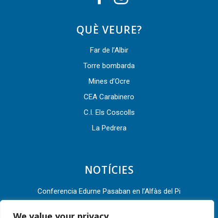
QUÈ VEURE?
Far de l’Albir
Torre bombarda
Mines d’Ocre
CEA Carabinero
C.I. Els Coscolls
La Pedrera
NOTÍCIES
Conferencia Edurne Pasaban en l’Alfàs del Pi
L’Alfàs del Pi acude a la Asamblea General 2022 de la Red
We value your privacy