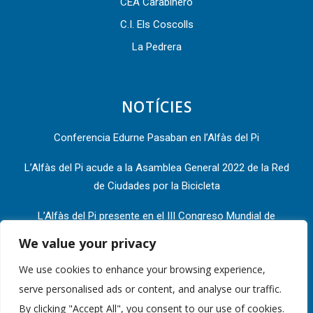
CEA Carabinero
C.I. Els Coscolls
La Pedrera
NOTÍCIES
Conferencia Edurne Pasaban en l’Alfàs del Pi
L’Alfàs del Pi acude a la Asamblea General 2022 de la Red
de Ciudades por la Bicicleta
L’Alfàs del Pi presente en el III Congreso Mundial de
Destinos Turísticos Inteligentes que se celebra en Valencia
We value your privacy
Teatro infantil este viernes en el Espai Cultural Escoles
We use cookies to enhance your browsing experience,
Velles de l’Alfàs para conmemorar el Día del Libro
serve personalised ads or content, and analyse our traffic.
By clicking "Accept All", you consent to our use of cookies.
Hoy se ha presentado la guía metodológica de la ruta “La